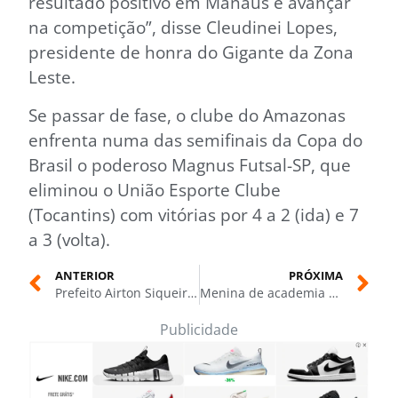
resultado positivo em Manaus e avançar
na competição”, disse Cleudinei Lopes,
presidente de honra do Gigante da Zona
Leste.
Se passar de fase, o clube do Amazonas
enfrenta numa das semifinais da Copa do
Brasil o poderoso Magnus Futsal-SP, que
eliminou o União Esporte Clube
(Tocantins) com vitórias por 4 a 2 (ida) e 7
a 3 (volta).
ANTERIOR
PRÓXIMA
Prefeito Airton Siqueira articula emendas Carauari com deputado federal Silas Câmara e senador Eduardo Braga
Menina de academia do Terra Nova fatura dois ouros na Copa Osvaldo Alves 2025
Publicidade