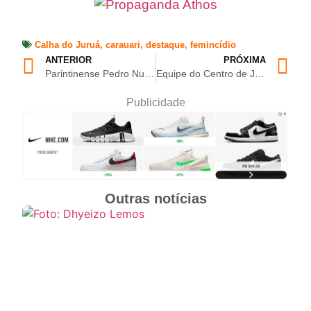
Calha do Juruá
,
carauari
,
destaque
,
femincídio
ANTERIOR
PRÓXIMA
Parintinense Pedro Nunes conquista ouro com lançamento de dardo no Troféu Adhemar Ferreira da Silva
Equipe do Centro de Juventude de Carauari conquista 12 medalhas no Amazonense de Jiu-Jítsu Pro, em Manaus
Publicidade
Outras notícias