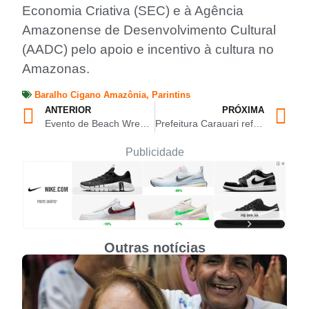
Economia Criativa (SEC) e à Agência
Amazonense de Desenvolvimento Cultural
(AADC) pelo apoio e incentivo à cultura no
Amazonas.
Baralho Cigano Amazônia
,
Parintins
ANTERIOR
PRÓXIMA
Evento de Beach Wrestling apoiado por Roberto Cidade é sucesso de participação de atletas e público
Prefeitura Carauari reforça proteção às mulheres com ações da Operação Shamar 2025
Publicidade
Outras notícias