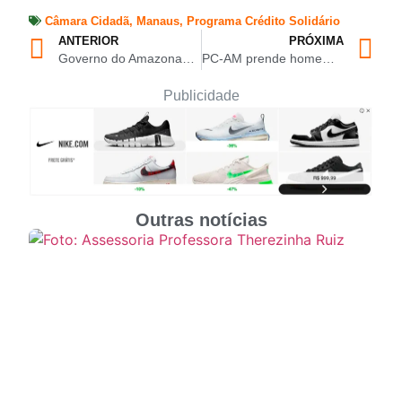
Câmara Cidadã
,
Manaus
,
Programa Crédito Solidário
ANTERIOR
PRÓXIMA
Governo do Amazonas concede licença para exploração de potássio em Autazes, projetando mais de 17 mil empregos
PC-AM prende homem que tentou matar esposa a facadas em Manacapuru
Publicidade
Outras notícias