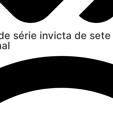
e série invicta de sete
nal