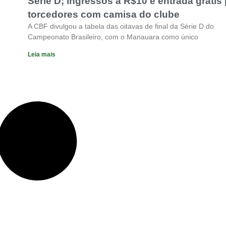
Série D; ingressos a R$10 e entrada grátis
torcedores com camisa do clube
A CBF divulgou a tabela das oitavas de final da Série D do
Campeonato Brasileiro, com o Manauara como único
Leia mais