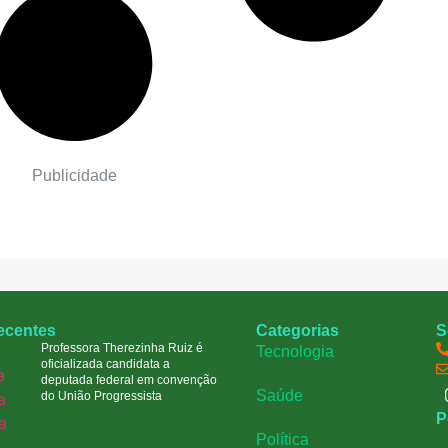
Publicidade
recentes
Categorias
S
Professora Therezinha Ruiz é
Tecnologia
oficializada candidata a
deputada federal em convenção
Saúde
do União Progressista
P
Política