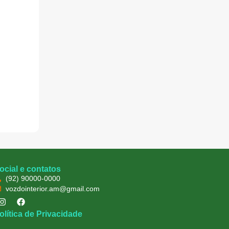
ocial e contatos
(92) 90000-0000
vozdointerior.am@gmail.com
olítica de Privacidade