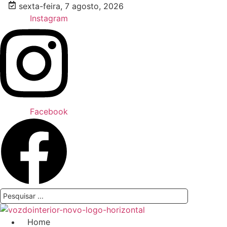
Ir
sexta-feira, 7 agosto, 2026
para
Instagram
o
conteúdo
Facebook
Pesquisar
...
Home