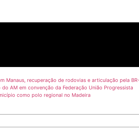
em Manaus, recuperação de rodovias e articulação pela BR
 do AM em convenção da Federação União Progressista
icípio como polo regional no Madeira