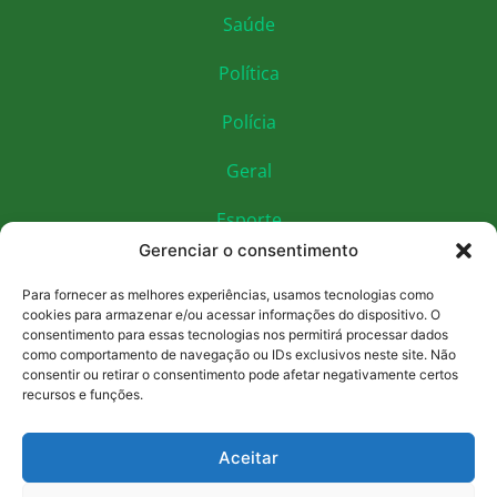
Saúde
Política
Polícia
Geral
Esporte
Gerenciar o consentimento
Educação
Para fornecer as melhores experiências, usamos tecnologias como
Economia
cookies para armazenar e/ou acessar informações do dispositivo. O
consentimento para essas tecnologias nos permitirá processar dados
como comportamento de navegação ou IDs exclusivos neste site. Não
Cultura
consentir ou retirar o consentimento pode afetar negativamente certos
recursos e funções.
Social e contatos
(92) 90000-0000
Aceitar
vozdointerior.am@gmail.com