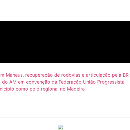
em Manaus, recuperação de rodovias e articulação pela BR
 do AM em convenção da Federação União Progressista
icípio como polo regional no Madeira