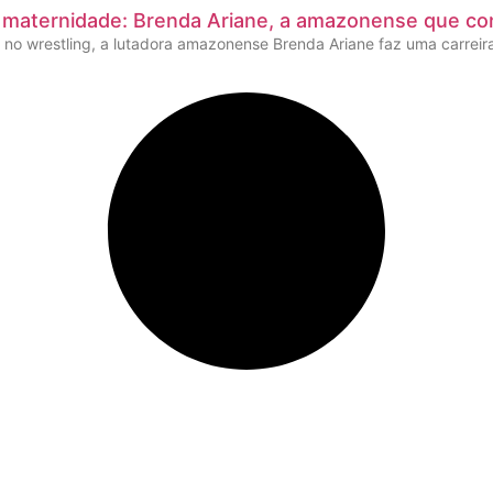
a maternidade: Brenda Ariane, a amazonense que co
o wrestling, a lutadora amazonense Brenda Ariane faz uma carreir