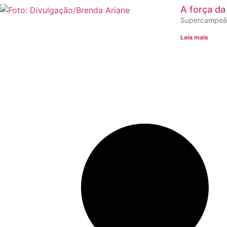
A força d
Supercampeã n
Leia mais