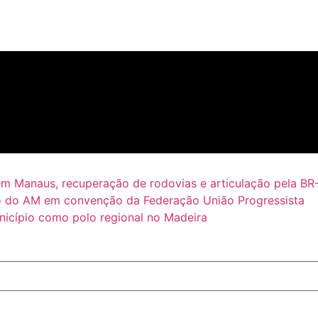
em Manaus, recuperação de rodovias e articulação pela BR
 do AM em convenção da Federação União Progressista
icípio como polo regional no Madeira