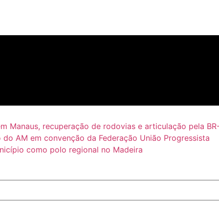
em Manaus, recuperação de rodovias e articulação pela BR
 do AM em convenção da Federação União Progressista
icípio como polo regional no Madeira