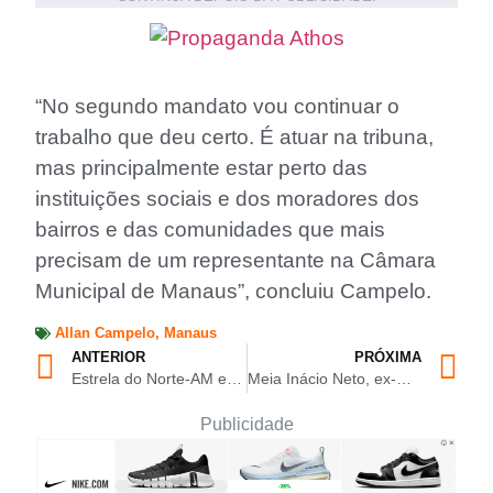
“No segundo mandato vou continuar o
trabalho que deu certo. É atuar na tribuna,
mas principalmente estar perto das
instituições sociais e dos moradores dos
bairros e das comunidades que mais
precisam de um representante na Câmara
Municipal de Manaus”, concluiu Campelo.
Allan Campelo
,
Manaus
ANTERIOR
PRÓXIMA
Estrela do Norte-AM e Império Japão-AP decidem a 16ª Copa Norte de Futsal nesta quinta-feira (05/12), em Manaus
Meia Inácio Neto, ex-Castanhal-PA e Maricá-RJ, é contratado pelo RPE Parintins para o Barezão 2025
Publicidade