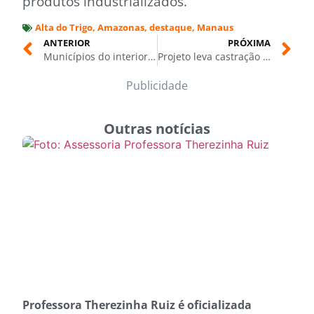
produtos industrializados.
Alta do Trigo
,
Amazonas
,
destaque
,
Manaus
ANTERIOR
PRÓXIMA
Municípios do interior serão beneficiados com entrega de títulos de terra e ações de regularização fundiária
Projeto leva castração de animais a comunidades ribeirinhas com unidade fluvial inédita no mundo
Publicidade
Outras notícias
Professora Therezinha Ruiz é oficializada