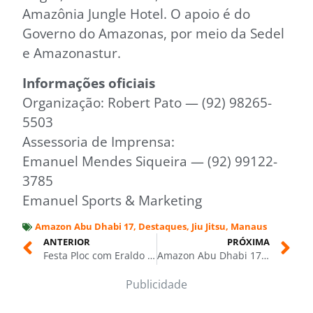
Amazônia Jungle Hotel. O apoio é do
Governo do Amazonas, por meio da Sedel
e Amazonastur.
Informações oficiais
Organização: Robert Pato — (92) 98265-
5503
Assessoria de Imprensa:
Emanuel Mendes Siqueira — (92) 99122-
3785
Emanuel Sports & Marketing
Amazon Abu Dhabi 17
,
Destaques
,
Jiu Jitsu
,
Manaus
ANTERIOR
PRÓXIMA
Festa Ploc com Eraldo Bandeira promete reviver a magia dos anos 80 em Manaus
Amazon Abu Dhabi 17: show de lutas reúne todas as gerações do jiu-jítsu neste sábado (29/11), em Manaus
Publicidade