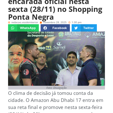
encarada oficial nesta
sexta (28/11) no Shopping
Ponta Negra
redacao.vozdointerior
novembro 28, 2025
1:30 pm
WhatsApp
Facebook
Twitter
Foto: Divulgação
O clima de decisão já tomou conta da
cidade. O Amazon Abu Dhabi 17 entra em
sua reta final e promove nesta sexta-feira