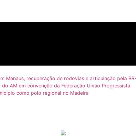
em Manaus, recuperação de rodovias e articulação pela BR
 do AM em convenção da Federação União Progressista
icípio como polo regional no Madeira