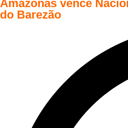
Amazonas vence Nacional
do Barezão