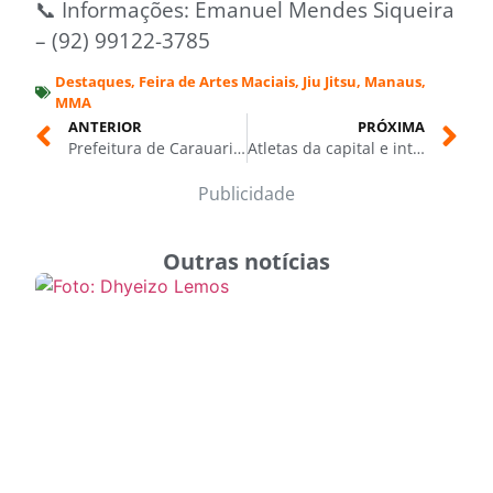
📞 Informações: Emanuel Mendes Siqueira
– (92) 99122-3785
Destaques
,
Feira de Artes Maciais
,
Jiu Jitsu
,
Manaus
,
MMA
ANTERIOR
PRÓXIMA
Prefeitura de Carauari intensifica mutirão e leva água e alimentos às famílias afetadas pela seca
Atletas da capital e interior disputam Copa Cidade da Luta neste fim de semana, na Arena Amadeu Teixeira
Publicidade
Outras notícias