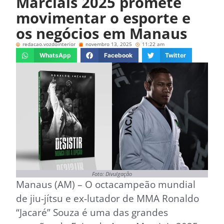
Marciais 2025 promete
movimentar o esporte e
os negócios em Manaus
redacao.vozdointerior
novembro 13, 2025
11:22 am
WhatsApp
Facebook
Twitter
Foto: Divulgação
Manaus (AM) – O octacampeão mundial
de jiu-jítsu e ex-lutador de MMA Ronaldo
“Jacaré” Souza é uma das grandes