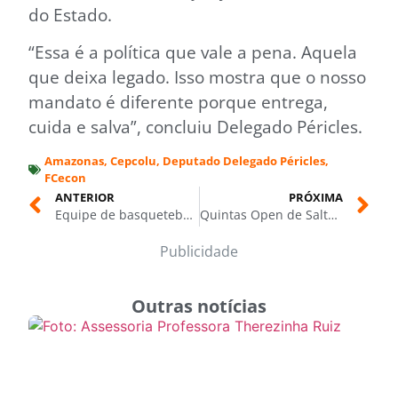
do Estado.
“Essa é a política que vale a pena. Aquela
que deixa legado. Isso mostra que o nosso
mandato é diferente porque entrega,
cuida e salva”, concluiu Delegado Péricles.
Amazonas
,
Cepcolu
,
Deputado Delegado Péricles
,
FCecon
ANTERIOR
PRÓXIMA
Equipe de basquetebol em cadeira de rodas do ManausFC embarca para competição nacional
Quintas Open de Salto traz a Manaus o renomado cavaleiro internacional Vailton Cordeiro
Publicidade
Outras notícias