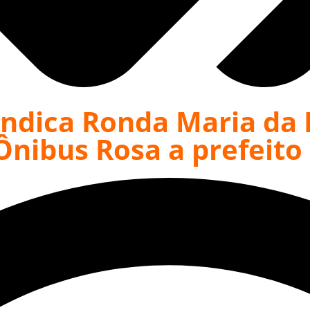
ndica Ronda Maria da P
Ônibus Rosa a prefeit