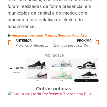
foram realizadas de forma presencial em
municípios da capital e do interior, com
amostra representativa do eleitorado
amazonense.
Amazonas
,
destaque
,
Manaus
,
Senador Omar Aziz
ANTERIOR
PRÓXIMA
Prefeitos e lideranças do interior prestigiam filiação de Wilker Barreto ao PSD ao lado de Omar Aziz
Em nova pesquisa, Quaest aponta Omar Aziz na liderança para o Governo do Amazonas
Publicidade
Outras notícias