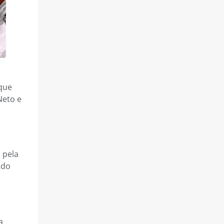
 que
Neto e
 pela
 do
a