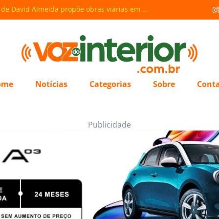
é confirmado
Omar defende investimentos em Borba para consolidar município como polo regional no Madeira
ome
Notícias
Categorias
Sobre
Cont
Publicidade