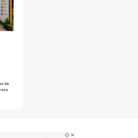
as de
Preto