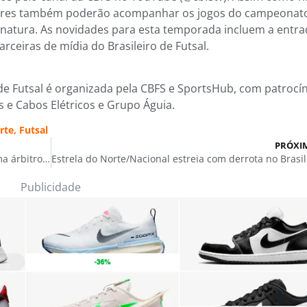
edores também poderão acompanhar os jogos do campeonat
inatura. As novidades para esta temporada incluem a entra
ceiras de mídia do Brasileiro de Futsal.
e Futsal é organizada pela CBFS e SportsHub, com patrocín
os e Cabos Elétricos e Grupo Águia.
rte
,
Futsal
PRÓXI
Prefeitura de Carauari investe no esporte, forma árbitros e atualiza desportistas do município sobre as regras do futsal
Estrela do Nor
Publicidade