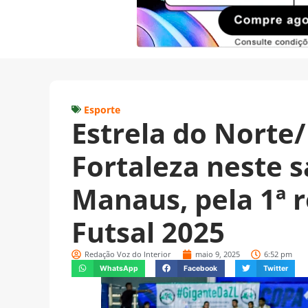
Esporte
Estrela do Norte
Fortaleza neste 
Manaus, pela 1ª r
Futsal 2025
Redação Voz do Interior
maio 9, 2025
6:52 pm
WhatsApp
Facebook
Twitter