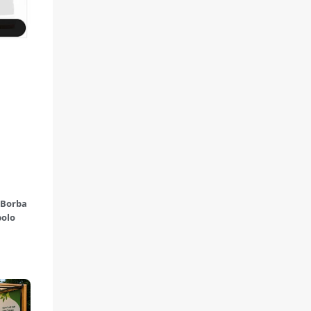
 Borba
polo