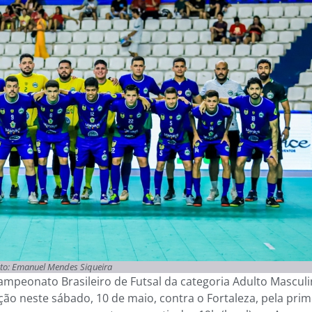
to: Emanuel Mendes Siqueira
mpeonato Brasileiro de Futsal da categoria Adulto Masculi
ção neste sábado, 10 de maio, contra o Fortaleza, pela prim