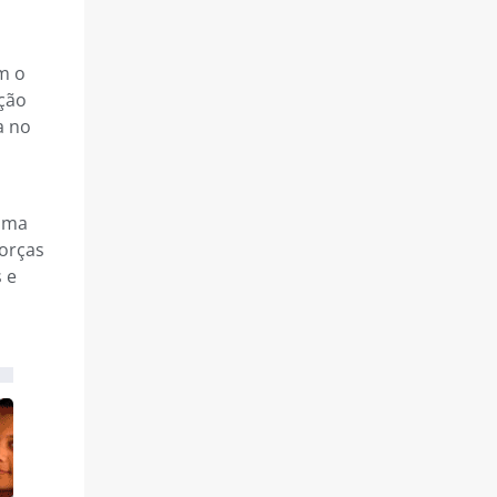
m o
ação
a no
 uma
forças
 e