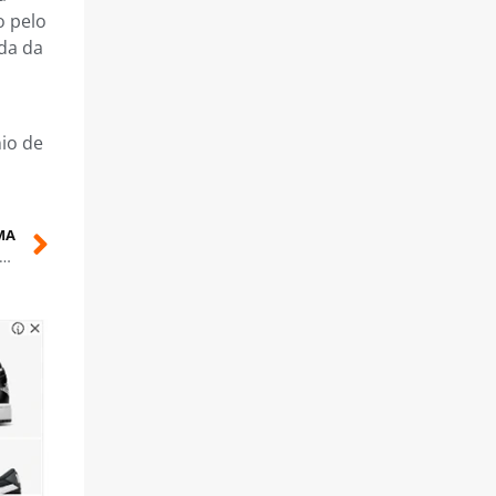
o pelo
da da
io de
MA
te/Nacional estreia com derrota no Brasileiro e ‘vira chave’ para Copa do Brasil de Futsal