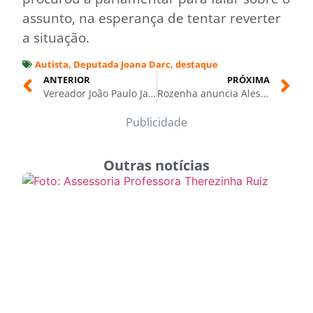
assunto, na esperança de tentar reverter
a situação.
Autista
,
Deputada Joana Darc
,
destaque
ANTERIOR
PRÓXIMA
Vereador João Paulo Janjão fortalece bancada do esporte na CMM
Rozenha anuncia Alessandra Campelo como diretora de futebol feminino da FAF
Publicidade
Outras notícias