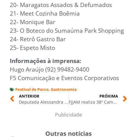
20- Maragatos Assados & Defumados
21- Meet Cozinha Boêmia
22- Monique Bar
23- O Boteco do Sumaúma Park Shopping
24- Retrô Gastro Bar
25- Espeto Misto
Informações à imprensa:
Hugo Araújo (92) 99482-9400
F5 Comunicação e Eventos Corporativos
Festival de Porco
,
Gastronomia
ANTERIOR
PRÓXIMA
Deputada Alessandra Campelo representa ALEAM no Fórum Global de Mulheres no Direito nos EUA
FJJAM realiza 38º Campeonato Amazonense de Jiu-Jítsu Gi e Nogi nos dias 22 e 23 de março, na Arena Amadeu Teixeira
Publicidade
Outras notícias