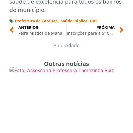
saúde de excelência para todos os bairros
do município.
Prefeitura de Carauari
,
Saúde Pública
,
UBS
ANTERIOR
PRÓXIMA
Feira Mística de Manaus celebra sua 6ª edição e se consagra como referência nacional em cultura esotérica e diversidade espiritual
Inscrições para a 5ª Copa Tatames Fight Shop de Jiu-Jítsu ganham prazo maior e vão até quarta-feira (29/10)
Publicidade
Outras notícias