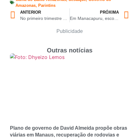
Amazonas
,
Parintins
ANTERIOR
PRÓXIMA
No primeiro trimestre deste ano, Polícia Civil prendeu 77 homicidas na capital amazonense
Em Manacapuru, escola estadual desenvolve 3ª edição do projeto ‘Letramento Literário’
Publicidade
Outras notícias
Plano de governo de David Almeida propõe obras
viárias em Manaus, recuperação de rodovias e