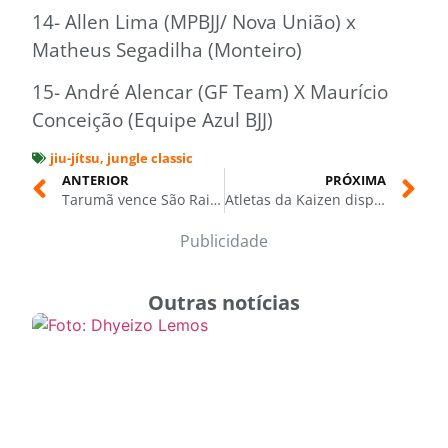
14- Allen Lima (MPBJJ/ Nova União) x
Matheus Segadilha (Monteiro)
15- André Alencar (GF Team) X Maurício
Conceição (Equipe Azul BJJ)
jiu-jítsu
,
jungle classic
ANTERIOR
PRÓXIMA
Tarumã vence São Raimundo e conquista o Barezinho Delas Sub-20
Atletas da Kaizen disputam 19ª Copa Minas de Judô neste fim de semana, em Belo Horizonte
Publicidade
Outras notícias