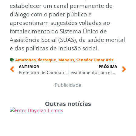
estabelecer um canal permanente de
diálogo com o poder público e
apresentaram sugestões voltadas ao
fortalecimento do Sistema Único de
Assistência Social (SUAS), da saúde mental
e das políticas de inclusão social.
Amazonas
,
destaque
,
Manaus
,
Senador Omar Aziz
ANTERIOR
PRÓXIMA
Prefeitura de Carauari promove Copa na Orla com transmissão de Brasil x Haiti e atrações musicais nesta sexta-feira (19/06)
Levantamento com eleitores de 20 municípios coloca Omar Aziz na frente da disputa pelo Governo
Publicidade
Outras notícias