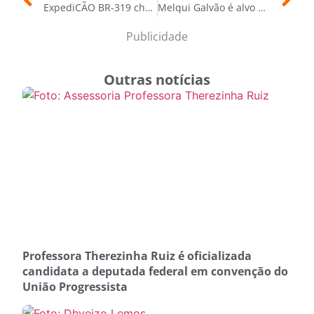
ExpediCÃO BR-319 chega ao Sul do Amazonas com ações de castração animal e diálogo com comunidades
Melqui Galvão é alvo de nove denúncias de abuso sexual; oito casos são investigados no Amazonas
Publicidade
Outras notícias
Professora Therezinha Ruiz é oficializada
candidata a deputada federal em convenção do
União Progressista