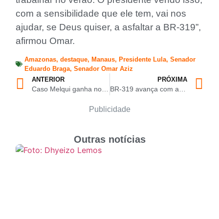
com a sensibilidade que ele tem, vai nos
ajudar, se Deus quiser, a asfaltar a BR-319”,
afirmou Omar.
Amazonas
,
destaque
,
Manaus
,
Presidente Lula
,
Senador
Eduardo Braga
,
Senador Omar Aziz
ANTERIOR
PRÓXIMA
Caso Melqui ganha novo capítulo com prisão de policial civil e denúncias de coação a vítimas no Amazonas
BR-319 avança com assinatura histórica de Lula e Omar destaca mais de R$ 7 bilhões em investimentos para o Amazonas
Publicidade
Outras notícias