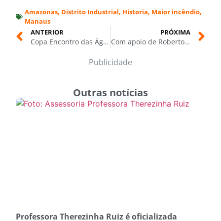
Amazonas
,
Distrito Industrial
,
Historia
,
Maior incêndio
,
Manaus
ANTERIOR
PRÓXIMA
Copa Encontro das Águas de Jiu-Jítsu: inscrições vão até as 11h desta quinta-feira (07/08)
Com apoio de Roberto Cidade, Amazon Abu Dhabi 16 terá 17 lutas neste sábado (09/08), em Manaus
Publicidade
Outras notícias
Professora Therezinha Ruiz é oficializada