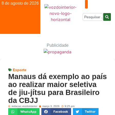
8 de agosto de 2026
Publicidade
Esporte
Manaus dá exemplo ao país
ao realizar maior seletiva
de jiu-jítsu para Brasileiro
da CBJJ
redacao.vozdointerior
março 3, 2026
9:25 pm
WhatsApp
Facebook
Twitter