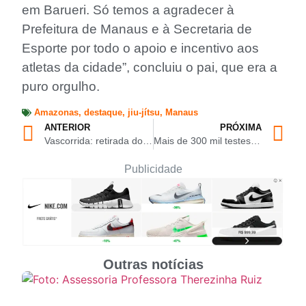
em Barueri. Só temos a agradecer à
Prefeitura de Manaus e à Secretaria de
Esporte por todo o apoio e incentivo aos
atletas da cidade”, concluiu o pai, que era a
puro orgulho.
Amazonas
,
destaque
,
jiu-jítsu
,
Manaus
ANTERIOR
PRÓXIMA
Vascorrida: retirada dos kits acontece nesta sexta-feira (06/03) e sábado (07/03), na Arena da Amazônia
Mais de 300 mil testes em laboratório por ano comprovam qualidade da água distribuída em Manaus
Publicidade
Outras notícias