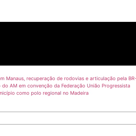
em Manaus, recuperação de rodovias e articulação pela BR
 do AM em convenção da Federação União Progressista
icípio como polo regional no Madeira