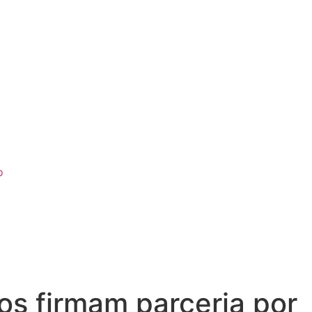
o
s firmam parceria por