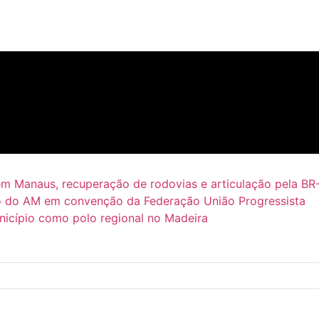
em Manaus, recuperação de rodovias e articulação pela BR
 do AM em convenção da Federação União Progressista
icípio como polo regional no Madeira