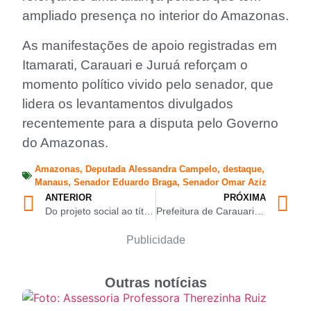
ampliado presença no interior do Amazonas.
As manifestações de apoio registradas em
Itamarati, Carauari e Juruá reforçam o
momento político vivido pelo senador, que
lidera os levantamentos divulgados
recentemente para a disputa pelo Governo
do Amazonas.
Amazonas
,
Deputada Alessandra Campelo
,
destaque
,
Manaus
,
Senador Eduardo Braga
,
Senador Omar Aziz
ANTERIOR
PRÓXIMA
Do projeto social ao título nacional: história de Lohan Fernando inspira jovens atletas do Amazonas
Prefeitura de Carauari promove Copa na Orla com transmissão de Brasil x Haiti e atrações musicais nesta sexta-feira (19/06)
Publicidade
Outras notícias