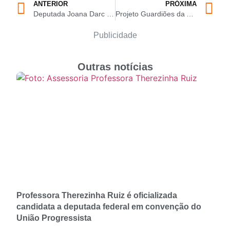
ANTERIOR
PRÓXIMA
Deputada Joana Darc representa o Amazonas no Pet Vet Expo em SP e destaca avanços da causa animal no Estado
Projeto Guardiões da Amazônia leva educação sustentável a mais de 9 mil estudantes da rede pública no Amazonas nas três edições realizadas ao longo do ano de 2025
Publicidade
Outras notícias
Professora Therezinha Ruiz é oficializada
candidata a deputada federal em convenção do
União Progressista