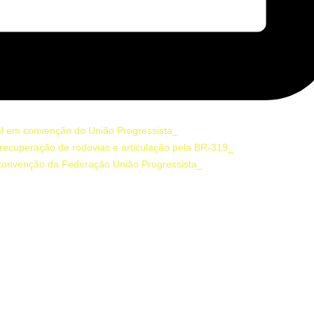
ral em convenção do União Progressista
recuperação de rodovias e articulação pela BR-319
convenção da Federação União Progressista