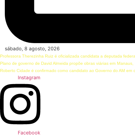
sábado, 8 agosto, 2026
Professora Therezinha Ruiz é oficializada candidata a deputada fede
Plano de governo de David Almeida propõe obras viárias em Manaus, 
Roberto Cidade é confirmado como candidato ao Governo do AM em 
Instagram
Facebook