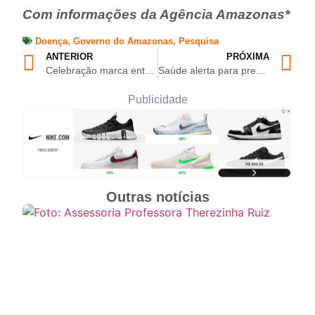
Com informações da Agência Amazonas*
Doença
,
Governo do Amazonas
,
Pesquisa
ANTERIOR
PRÓXIMA
Celebração marca entrega do bibico aos estudantes dos Colégios Militares da PMAM
Saúde alerta para prevenção de acidentes por animais peçonhentos no Amazonas
Publicidade
Outras notícias