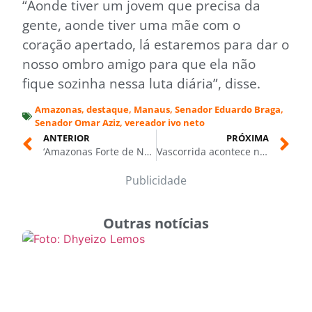
“Aonde tiver um jovem que precisa da
gente, aonde tiver uma mãe com o
coração apertado, lá estaremos para dar o
nosso ombro amigo para que ela não
fique sozinha nessa luta diária”, disse.
Amazonas
,
destaque
,
Manaus
,
Senador Eduardo Braga
,
Senador Omar Aziz
,
vereador ivo neto
ANTERIOR
PRÓXIMA
‘Amazonas Forte de Novo’: Omar Aziz e Eduardo Braga juntos no ato de filiação do MDB
Vascorrida acontece neste domingo (08/03), com largada às 5h30 no Podium da Arena da Amazônia, em Manaus
Publicidade
Outras notícias