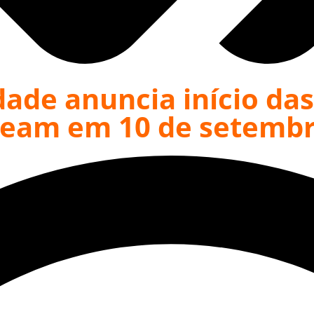
ade anuncia início das
Aleam em 10 de setemb