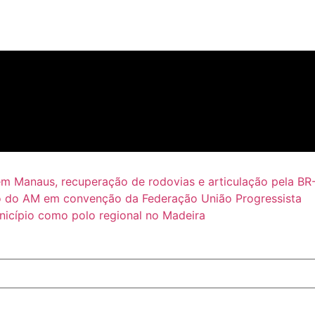
em Manaus, recuperação de rodovias e articulação pela BR
 do AM em convenção da Federação União Progressista
icípio como polo regional no Madeira