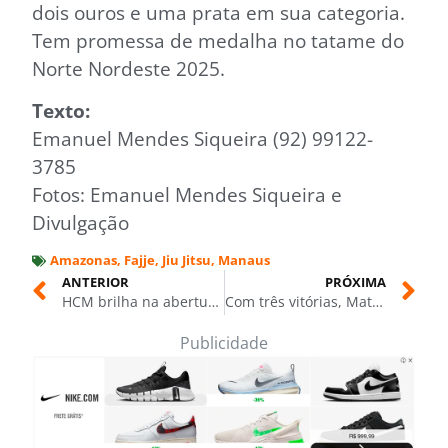
dois ouros e uma prata em sua categoria.
Tem promessa de medalha no tatame do
Norte Nordeste 2025.
Texto:
Emanuel Mendes Siqueira (92) 99122-
3785
Fotos: Emanuel Mendes Siqueira e
Divulgação
Amazonas
,
Fajje
,
Jiu Jitsu
,
Manaus
ANTERIOR
PRÓXIMA
HCM brilha na abertura da Taça Laércio Miranda de Handebol 2025
Com três vitórias, Mateus Gondim Pessoa conquista Norte Nordeste de Jiu-Jítsu Esportivo 2025
Publicidade