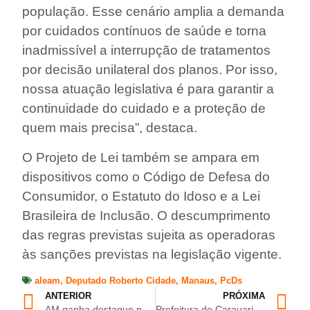
população. Esse cenário amplia a demanda
por cuidados contínuos de saúde e torna
inadmissível a interrupção de tratamentos
por decisão unilateral dos planos. Por isso,
nossa atuação legislativa é para garantir a
continuidade do cuidado e a proteção de
quem mais precisa”, destaca.
O Projeto de Lei também se ampara em
dispositivos como o Código de Defesa do
Consumidor, o Estatuto do Idoso e a Lei
Brasileira de Inclusão. O descumprimento
das regras previstas sujeita as operadoras
às sanções previstas na legislação vigente.
aleam
,
Deputado Roberto Cidade
,
Manaus
,
PcDs
ANTERIOR
PRÓXIMA
AM ganha destaque nacional em política fiscal, com menor IPVA do país, isenção de 98% para motocicletas e CNH Social
Prefeitura de Carauari anuncia regularização do fornecimento de energia no Loteamento do Josué