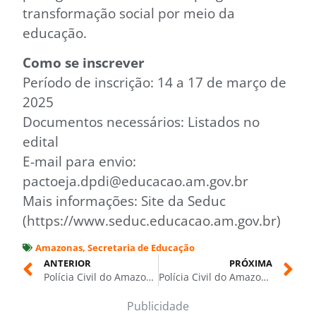
transformação social por meio da
educação.
Como se inscrever
Período de inscrição: 14 a 17 de março de
2025
Documentos necessários: Listados no
edital
E-mail para envio:
pactoeja.dpdi@educacao.am.gov.br
Mais informações: Site da Seduc
(https://www.seduc.educacao.am.gov.br)
Amazonas
,
Secretaria de Educação
ANTERIOR
PRÓXIMA
Polícia Civil do Amazonas prende homem por ameaça e violência doméstica em Tapauá
Polícia Civil do Amazonas busca suspeito de crimes financeiros e contra a honra em Borba
Publicidade