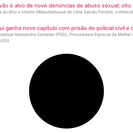
vão é alvo de nove denúncias de abuso sexual; oit
e jiu-jítsu e lutador Melquisedeque de Lima Galvão Ferreira, conhec
i ganha novo capítulo com prisão de policial civil 
tadual Alessandra Campelo (PSD), Procuradora Especial da Mulher
6/05)