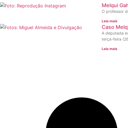
Melqui Gal
O professor d
Leia mais
Caso Melqu
A deputada es
terça-feira (2
Leia mais