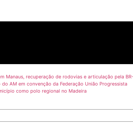
em Manaus, recuperação de rodovias e articulação pela BR
 do AM em convenção da Federação União Progressista
icípio como polo regional no Madeira