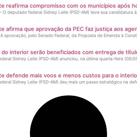
te reafirma compromisso com os municípios após h
 O deputado federal Sidney Leite (PSD-AM) teve sua candidatura à 
te afirma que aprovação da PEC faz justiça aos ag
 – A aprovação, pelo Senado Federal, da Proposta de Emenda à Const
 do interior serão beneficiados com entrega de títul
deral Sidney Leite (PSD-AM) anunciou, na última quarta-feira (06/
te defende mais voos e menos custos para o interi
deral Sidney Leite (PSD-AM) deu mais um passo estratégico na def