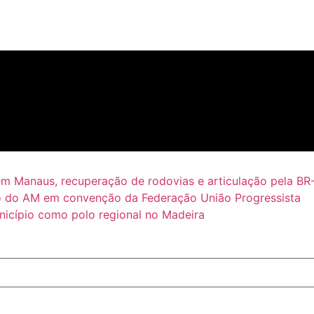
em Manaus, recuperação de rodovias e articulação pela BR
 do AM em convenção da Federação União Progressista
icípio como polo regional no Madeira