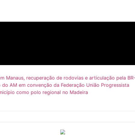
em Manaus, recuperação de rodovias e articulação pela BR
 do AM em convenção da Federação União Progressista
icípio como polo regional no Madeira