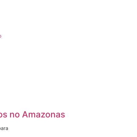
o
pios no Amazonas
para