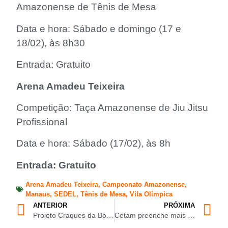
Amazonense de Tênis de Mesa
Data e hora: Sábado e domingo (17 e
18/02), às 8h30
Entrada: Gratuito
Arena Amadeu Teixeira
Competição: Taça Amazonense de Jiu Jitsu
Profissional
Data e hora: Sábado (17/02), às 8h
Entrada: Gratuito
Arena Amadeu Teixeira
,
Campeonato Amazonense
,
Manaus
,
SEDEL
,
Tênis de Mesa
,
Vila Olímpica
ANTERIOR
PRÓXIMA
Projeto Craques da Bola recebe emenda parlamentar de Caio André para material esportivo
Cetam preenche mais de 20 mil vagas no primeiro dia de inscrição de cursos gratuitos EAD