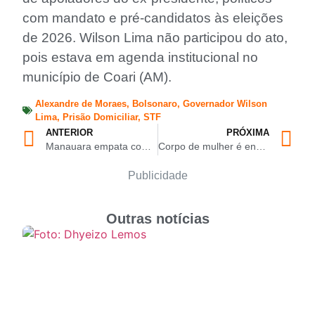
com mandato e pré-candidatos às eleições
de 2026. Wilson Lima não participou do ato,
pois estava em agenda institucional no
município de Coari (AM).
Alexandre de Moraes
,
Bolsonaro
,
Governador Wilson
Lima
,
Prisão Domiciliar
,
STF
ANTERIOR
PRÓXIMA
Manauara empata com Sampaio Corrêa fora de casa e segue vivo na Série D
Corpo de mulher é encontrado em área de mata na zona norte de Manaus
Publicidade
Outras notícias