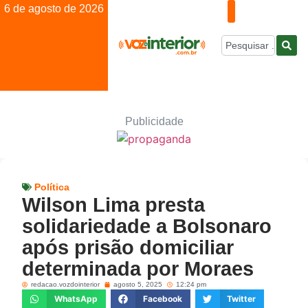
6 de agosto de 2026
Publicidade
Política
Wilson Lima presta
solidariedade a Bolsonaro
após prisão domiciliar
determinada por Moraes
redacao.vozdointerior
agosto 5, 2025
12:24 pm
WhatsApp
Facebook
Twitter