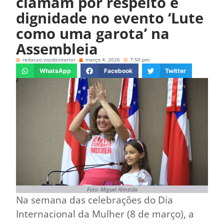
clamam por respeito e
dignidade no evento ‘Lute
como uma garota’ na
Assembleia
redacao.vozdointerior
março 4, 2026
7:50 pm
WhatsApp
Facebook
Twitter
Foto: Miguel Almeida
Na semana das celebrações do Dia
Internacional da Mulher (8 de março), a