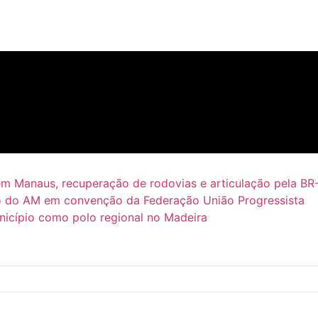
em Manaus, recuperação de rodovias e articulação pela BR
 do AM em convenção da Federação União Progressista
icípio como polo regional no Madeira